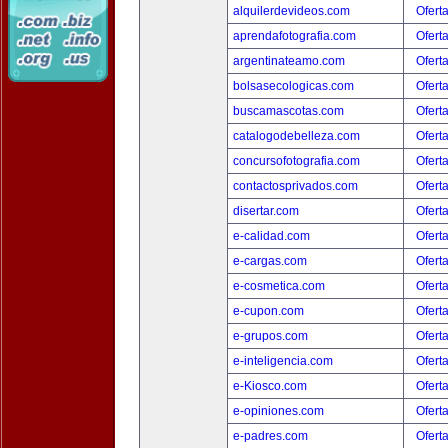
alquilerdevideos.com
Ofert
aprendafotografia.com
Ofert
argentinateamo.com
Ofert
bolsasecologicas.com
Ofert
buscamascotas.com
Ofert
catalogodebelleza.com
Ofert
concursofotografia.com
Ofert
contactosprivados.com
Ofert
disertar.com
Ofert
e-calidad.com
Ofert
e-cargas.com
Ofert
e-cosmetica.com
Ofert
e-cupon.com
Ofert
e-grupos.com
Ofert
e-inteligencia.com
Ofert
e-Kiosco.com
Ofert
e-opiniones.com
Ofert
e-padres.com
Ofert