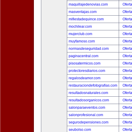
maquillajedenovias.com
Ofert
masventajas.com
Ofert
mifiestadequince.com
Ofert
mochilear.com
Ofert
mujerclub.com
Ofert
muyfamoso.com
Ofert
normasdeseguridad.com
Ofert
paginacentral.com
Ofert
pisosatermicos.com
Ofert
protectoresdiarios.com
Ofert
regalosdeamor.com
Ofert
restauraciondefotografias.com
Ofert
resultadosnaturales.com
Ofert
resultadosorganicos.com
Ofert
salonparaeventos.com
Ofert
salonprofesional.com
Ofert
segurodepensiones.com
Ofert
seubolso.com
Ofert