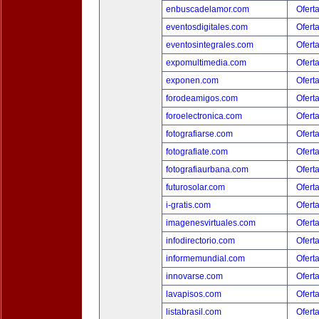
enbuscadelamor.com
Ofert
eventosdigitales.com
Ofert
eventosintegrales.com
Ofert
expomultimedia.com
Ofert
exponen.com
Ofert
forodeamigos.com
Ofert
foroelectronica.com
Ofert
fotografiarse.com
Ofert
fotografiate.com
Ofert
fotografiaurbana.com
Ofert
futurosolar.com
Ofert
i-gratis.com
Ofert
imagenesvirtuales.com
Ofert
infodirectorio.com
Ofert
informemundial.com
Ofert
innovarse.com
Ofert
lavapisos.com
Ofert
listabrasil.com
Ofert