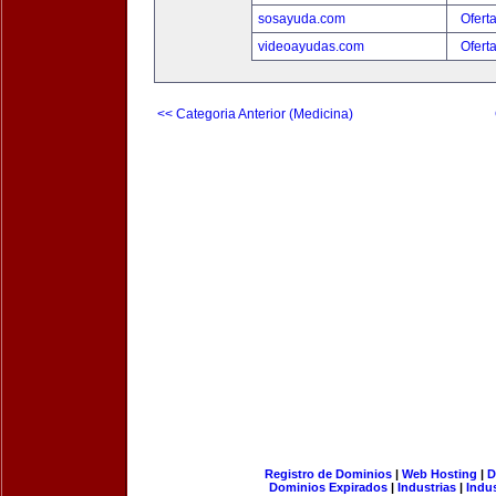
sosayuda.com
Ofert
videoayudas.com
Ofert
<< Categoria Anterior (Medicina)
Registro de Dominios
|
Web Hosting
|
D
Dominios Expirados
|
Industrias
|
Indu