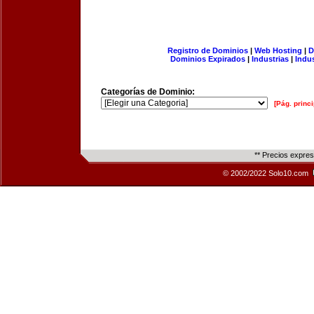
Registro de Dominios
|
Web Hosting
|
D
Dominios Expirados
|
Industrias
|
Indu
Categorías de Dominio:
[Pág. princi
** Precios expre
© 2002/2022 Solo10.com