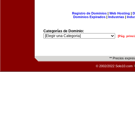
Registro de Dominios
|
Web Hosting
|
D
Dominios Expirados
|
Industrias
|
Indu
Categorías de Dominio:
[Pág. princi
** Precios expre
© 2002/2022 Solo10.com