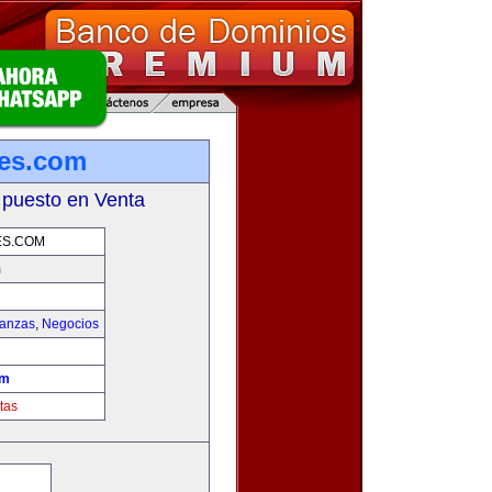
les.com
 puesto en Venta
ES.COM
m
nanzas
,
Negocios
om
tas