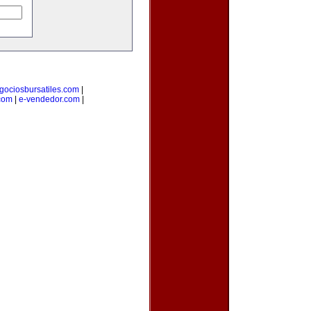
gociosbursatiles.com
|
com
|
e-vendedor.com
|