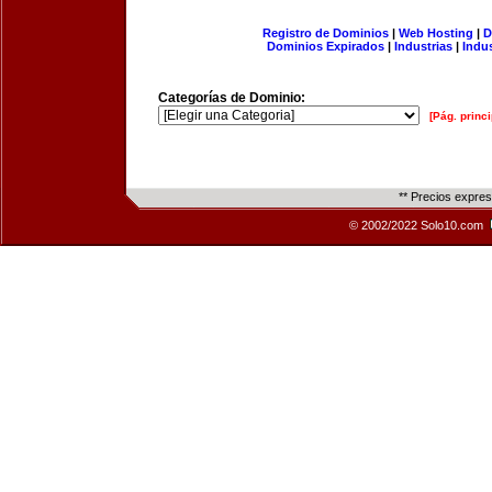
Registro de Dominios
|
Web Hosting
|
D
Dominios Expirados
|
Industrias
|
Indu
Categorías de Dominio:
[Pág. princi
** Precios expre
© 2002/2022 Solo10.com