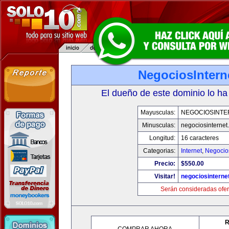
NegociosIntern
El dueño de este dominio lo ha
Mayusculas:
NEGOCIOSINTE
Minusculas:
negociosinternet.
Longitud:
16 caracteres
Categorias:
Internet
,
Negocio
Precio:
$550.00
Visitar!
negociosinternet
Serán consideradas ofer
R