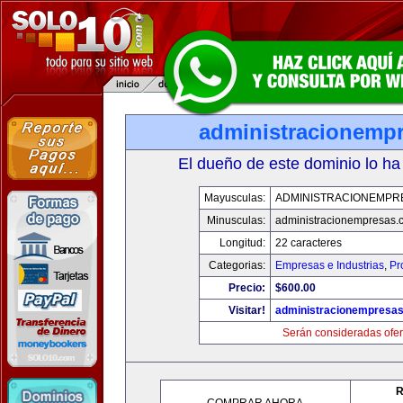
administracionemp
El dueño de este dominio lo ha
Mayusculas:
ADMINISTRACIONEMPR
Minusculas:
administracionempresas.
Longitud:
22 caracteres
Categorias:
Empresas e Industrias
,
Pr
Precio:
$600.00
Visitar!
administracionempresa
Serán consideradas ofer
R