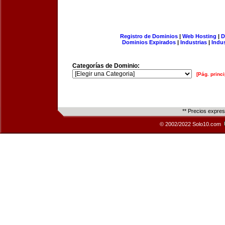
Registro de Dominios
|
Web Hosting
|
D
Dominios Expirados
|
Industrias
|
Indu
Categorías de Dominio:
[Pág. princi
** Precios expre
© 2002/2022 Solo10.com