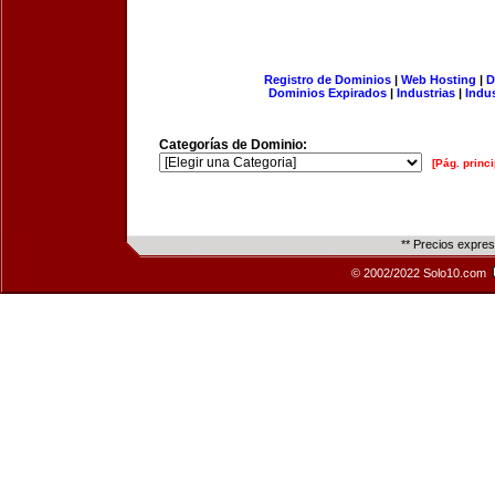
Registro de Dominios
|
Web Hosting
|
D
Dominios Expirados
|
Industrias
|
Indu
Categorías de Dominio:
[Pág. princi
** Precios expre
© 2002/2022 Solo10.com