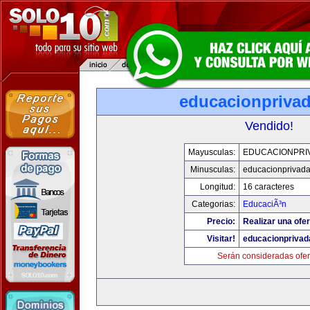
educacionpriva
Vendido!
Mayusculas:
EDUCACIONPRI
Minusculas:
educacionprivad
Longitud:
16 caracteres
Categorias:
EducaciÃ³n
Precio:
Realizar una ofer
Visitar!
educacionprivad
Serán consideradas ofer