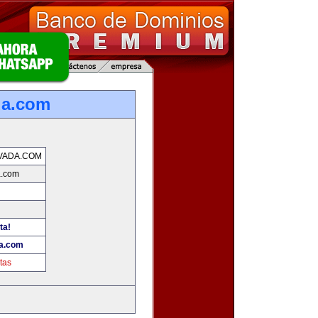
da.com
VADA.COM
a.com
ta!
a.com
tas