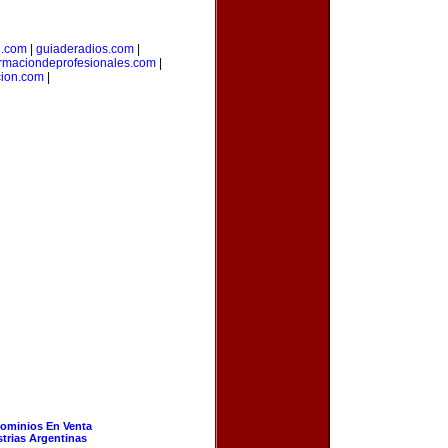
l.com
|
guiaderadios.com
|
rmaciondeprofesionales.com
|
cion.com
|
ominios En Venta
strias Argentinas