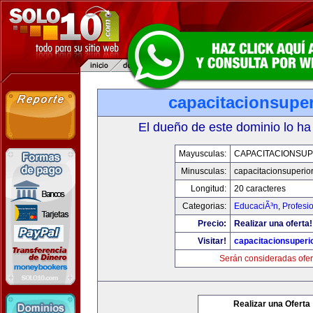
capacitacionsupe
El dueño de este dominio lo ha
Mayusculas:
CAPACITACIONSU
Minusculas:
capacitacionsuperio
Longitud:
20 caracteres
Categorias:
EducaciÃ³n
,
Profesi
Precio:
Realizar una oferta!
Visitar!
capacitacionsuperi
Serán consideradas ofer
Realizar una Oferta