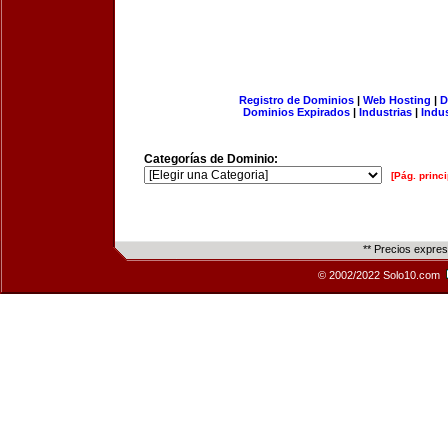
Registro de Dominios
|
Web Hosting
|
D
Dominios Expirados
|
Industrias
|
Indu
Categorías de Dominio:
[Pág. princi
** Precios expre
© 2002/2022 Solo10.com