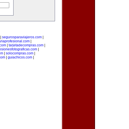
|
segurosparaviajeros.com
|
ariaprofesional.com
|
.com
|
tarjetadecompras.com
|
esionesfotograficas.com
|
om
|
solocompras.com
|
com
|
guiachicos.com
|