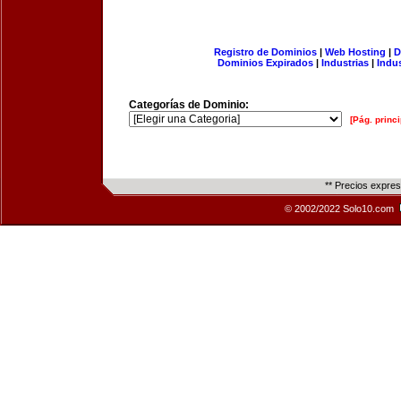
Registro de Dominios
|
Web Hosting
|
D
Dominios Expirados
|
Industrias
|
Indu
Categorías de Dominio:
[Pág. princi
** Precios expre
© 2002/2022 Solo10.com