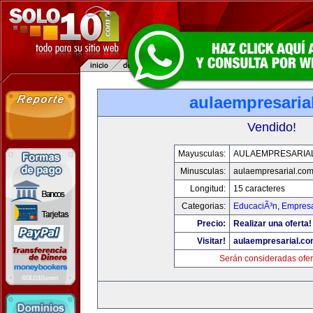
aulaempresaria
Vendido!
Mayusculas:
AULAEMPRESARIA
Minusculas:
aulaempresarial.co
Longitud:
15 caracteres
Categorias:
EducaciÃ³n
,
Empresa
Precio:
Realizar una oferta!
Visitar!
aulaempresarial.c
Serán consideradas ofer