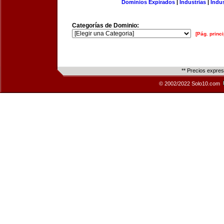
Dominios Expirados
|
Industrias
|
Indu
Categorías de Dominio:
[Pág. princi
** Precios expre
© 2002/2022 Solo10.com