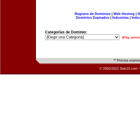
Registro de Dominios
|
Web Hosting
|
D
Dominios Expirados
|
Industrias
|
Indu
Categorías de Dominio:
[Pág. princi
** Precios expre
© 2002/2022 Solo10.com