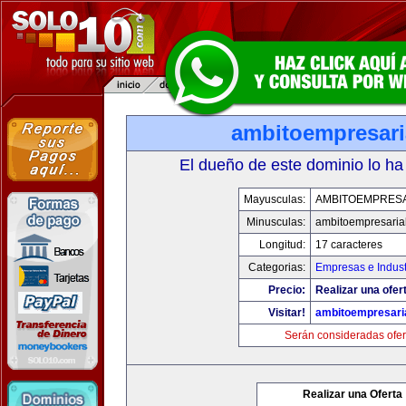
ambitoempresari
El dueño de este dominio lo ha
Mayusculas:
AMBITOEMPRESA
Minusculas:
ambitoempresaria
Longitud:
17 caracteres
Categorias:
Empresas e Indust
Precio:
Realizar una ofer
Visitar!
ambitoempresari
Serán consideradas ofer
Realizar una Oferta