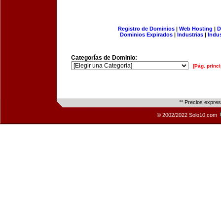
Registro de Dominios
|
Web Hosting
|
D
Dominios Expirados
|
Industrias
|
Indu
Categorías de Dominio:
[Pág. princi
** Precios expre
© 2002/2022 Solo10.com