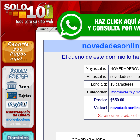
novedadesonli
El dueño de este dominio lo ha
Mayusculas:
NOVEDADESON
Minusculas:
novedadesonlin
Longitud:
15 caracteres
Categorias:
InformaciÃ³n y No
Precio:
$550.00
Visitar!
novedadesonlin
Serán consideradas ofer
R