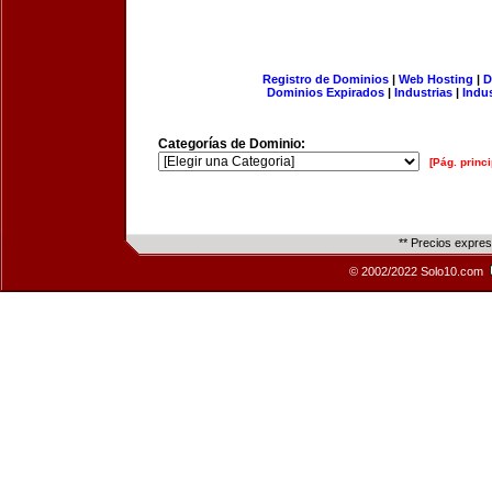
Registro de Dominios
|
Web Hosting
|
D
Dominios Expirados
|
Industrias
|
Indu
Categorías de Dominio:
[Pág. princi
** Precios expre
© 2002/2022 Solo10.com