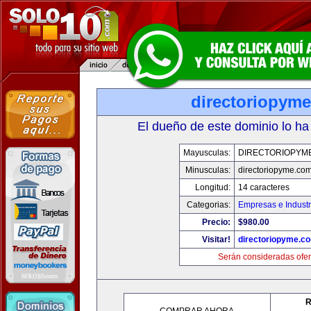
directoriopym
El dueño de este dominio lo ha
Mayusculas:
DIRECTORIOPYM
Minusculas:
directoriopyme.co
Longitud:
14 caracteres
Categorias:
Empresas e Industr
Precio:
$980.00
Visitar!
directoriopyme.c
Serán consideradas ofer
R