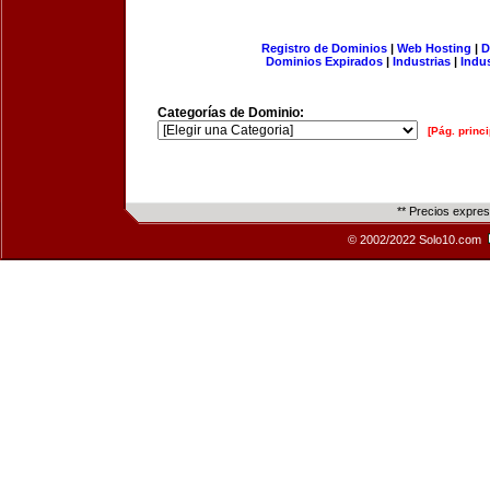
Registro de Dominios
|
Web Hosting
|
D
Dominios Expirados
|
Industrias
|
Indu
Categorías de Dominio:
[Pág. princi
** Precios expre
© 2002/2022 Solo10.com