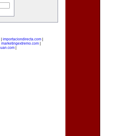
|
importaciondirecta.com
|
|
marketingextremo.com
|
juan.com
|