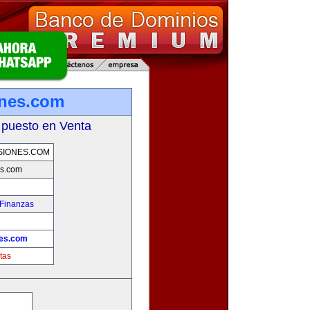
ones.com
 puesto en Venta
SIONES.COM
es.com
 Finanzas
!
nes.com
tas