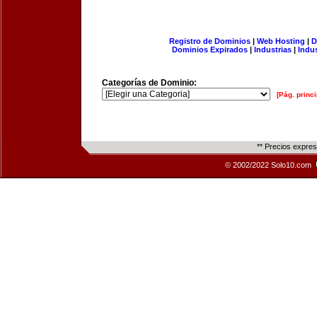
Registro de Dominios
|
Web Hosting
|
D
Dominios Expirados
|
Industrias
|
Indu
Categorías de Dominio:
[Pág. princi
** Precios expre
© 2002/2022 Solo10.com