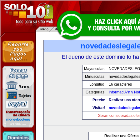
novedadeslegal
El dueño de este dominio lo ha
Mayusculas:
NOVEDADESLEG
Minusculas:
novedadeslegale
Longitud:
16 caracteres
Categorias:
InformaciÃ³n y Not
Precio:
Realizar una ofer
Visitar!
novedadeslegale
Serán consideradas ofer
Realizar una Oferta