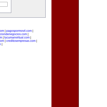
com
|
pagospormovil.com
|
cciondenegocios.com
|
om
|
tucumanvirtual.com
|
com
|
creditosempresas.com
|
m
|