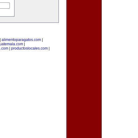
|
alimentoparagatos.com
|
uatemala.com
|
s.com
|
productoslocales.com
|