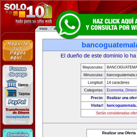
bancoguatemal
El dueño de este dominio lo ha
Mayusculas:
BANCOGUATEMA
Minusculas:
bancoguatemala.
Longitud:
14 caracteres
Categorias:
Economia, Dinero
Precio:
Realizar una ofer
Visitar!
bancoguatemala
Serán consideradas ofer
Realizar una Oferta