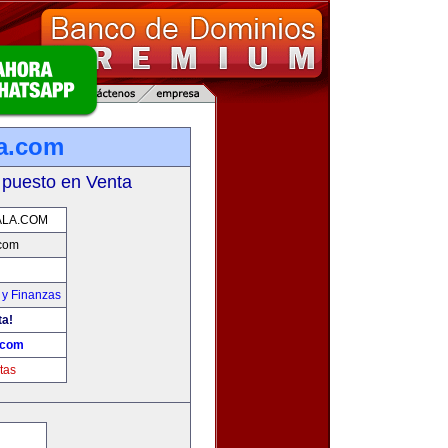
a.com
 puesto en Venta
LA.COM
com
 y Finanzas
ta!
.com
tas