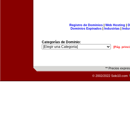
Registro de Dominios
|
Web Hosting
|
D
Dominios Expirados
|
Industrias
|
Indu
Categorías de Dominio:
[Pág. princi
** Precios expre
© 2002/2022 Solo10.com