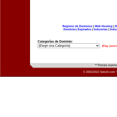
Registro de Dominios
|
Web Hosting
|
D
Dominios Expirados
|
Industrias
|
Indu
Categorías de Dominio:
[Pág. princi
** Precios expre
© 2002/2022 Solo10.com