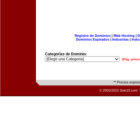
Registro de Dominios
|
Web Hosting
|
D
Dominios Expirados
|
Industrias
|
Indu
Categorías de Dominio:
[Pág. princi
** Precios expre
© 2002/2022 Solo10.com