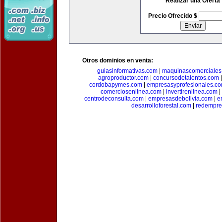
Realizar una Oferta
Precio Ofrecido $
Otros dominios en venta:
guiasinformativas.com
|
maquinascomerciales
agroproductor.com
|
concursodetalentos.com
cordobapymes.com
|
empresasyprofesionales.c
comerciosenlinea.com
|
invertirenlinea.com
|
centrodeconsulta.com
|
empresasdebolivia.com
|
e
desarrolloforestal.com
|
redempre