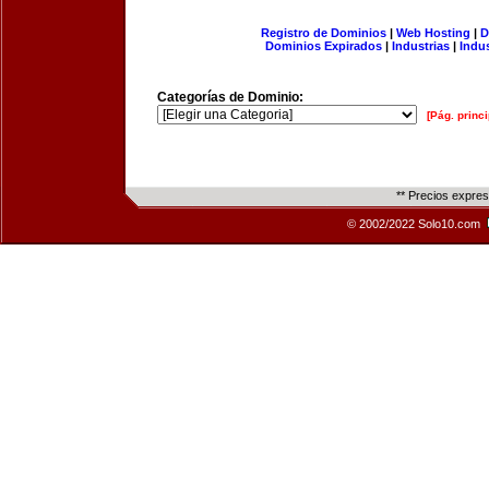
Registro de Dominios
|
Web Hosting
|
D
Dominios Expirados
|
Industrias
|
Indu
Categorías de Dominio:
[Pág. princi
** Precios expre
© 2002/2022 Solo10.com