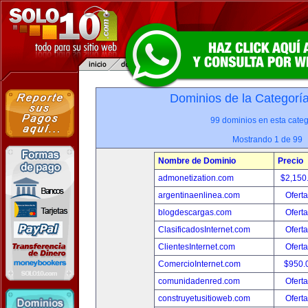
Dominios de la Categorí
99 dominios en esta categ
Mostrando 1 de 99
Nombre de Dominio
Precio
admonetization.com
$2,150
argentinaenlinea.com
Oferta
blogdescargas.com
Oferta
ClasificadosInternet.com
Oferta
ClientesInternet.com
Oferta
ComercioInternet.com
$950.
comunidadenred.com
Oferta
construyetusitioweb.com
Oferta